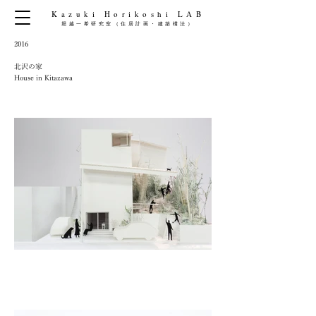
Kazuki Horikoshi LAB
​堀越一希研究室（住居計画・建築構法）
2016
北沢の家
House in Kitazawa