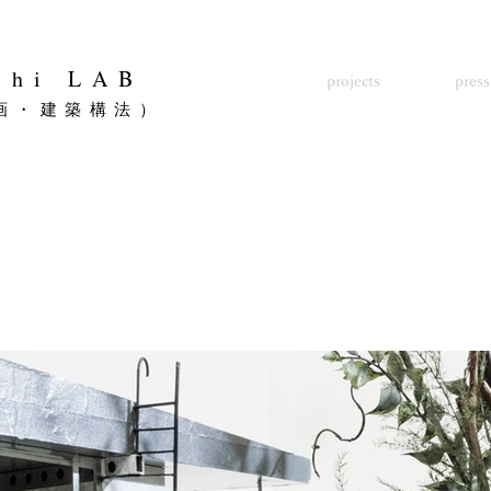
shi LAB
projects
press
画・建築構法）